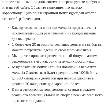
приветственными предложениями и перезагрузите любую из
игр на веб-сайте. Обратите внимание, что на всю
корреспонденцию по электронной почте будет дан ответ в
течение 1 рабочего дня.
Как правило, игры в казино Vavada предназначены
исключительно для развлечения и не предназначены
для выигрыша.
С более чем 20 играми на реальные деньги на выбор вы
можете потратить недели на свои любимые игры.
Мы протестировали приветственный бонус и можем
рекомендовать его как один из лучших доступных.
Бездепозитный бонус Если вы новичок на веб-сайте
Vavada Casino, вам будет предоставлен 100% бонус
до 300 канадских долларов при первом депозите в
размере 10 канадских долларов или более.
К ним относятся методы депозита, ставки в режиме
реального времени, ставки на спорт в режиме реального
времени и так далее.