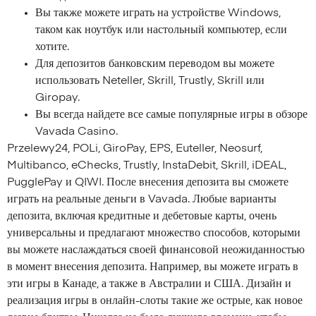
Вы также можете играть на устройстве Windows,
таком как ноутбук или настольный компьютер, если
хотите.
Для депозитов банковским переводом вы можете
использовать Neteller, Skrill, Trustly, Skrill или
Giropay.
Вы всегда найдете все самые популярные игры в обзоре
Vavada Casino.
Przelewy24, POLi, GiroPay, EPS, Euteller, Neosurf,
Multibanco, eChecks, Trustly, InstaDebit, Skrill, iDEAL,
PugglePay и QIWI. После внесения депозита вы сможете
играть на реальные деньги в Vavada. Любые варианты
депозита, включая кредитные и дебетовые карты, очень
универсальны и предлагают множество способов, которыми
вы можете наслаждаться своей финансовой неожиданностью
в момент внесения депозита. Например, вы можете играть в
эти игры в Канаде, а также в Австралии и США. Дизайн и
реализация игры в онлайн-слоты такие же острые, как новое