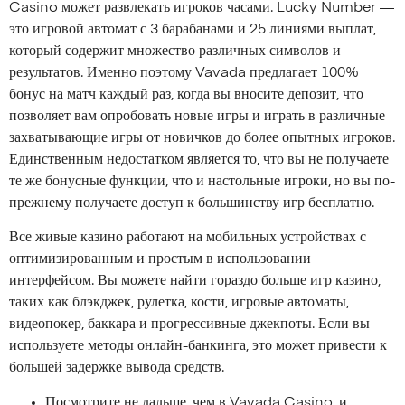
Casino может развлекать игроков часами. Lucky Number —
это игровой автомат с 3 барабанами и 25 линиями выплат,
который содержит множество различных символов и
результатов. Именно поэтому Vavada предлагает 100%
бонус на матч каждый раз, когда вы вносите депозит, что
позволяет вам опробовать новые игры и играть в различные
захватывающие игры от новичков до более опытных игроков.
Единственным недостатком является то, что вы не получаете
те же бонусные функции, что и настольные игроки, но вы по-
прежнему получаете доступ к большинству игр бесплатно.
Все живые казино работают на мобильных устройствах с
оптимизированным и простым в использовании
интерфейсом. Вы можете найти гораздо больше игр казино,
таких как блэкджек, рулетка, кости, игровые автоматы,
видеопокер, баккара и прогрессивные джекпоты. Если вы
используете методы онлайн-банкинга, это может привести к
большей задержке вывода средств.
Посмотрите не дальше, чем в Vavada Casino, и