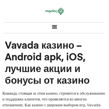
Vavada казино –
Android apk, iOS,
лучшие акции и
бонусы от казино
Команда, стоящая за этим казино, стремится к обслуживанию
и поддержке клиентов, что проявляется во многих
отношениях. Как казино с широким выбором игр, Vavada