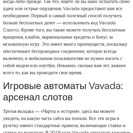
когда-либо прежде. Так что, ищете ли вы шанс испытать свою
удачу или острые ощущения, Vavada предоставит вам все
необходимое. Первый и самый полезный способ получить
больше бесплатных денег — использовать код Vavada
Casino. Кроме того, вы также можете получать бесплатные
вращения, кэшбэк, маржинальные кредиты и бонус за
мгновенную игру. Это имеет много преимуществ, поскольку
обеспечивает беспроводное соединение, которое всегда
включено, и мобильным пользователям не нужно носить с
собой модем или ноутбук. Неважно, сколько вам лет, важнее
всего то, как вы проводите свое время.
Игровые автоматы Vavada:
арсенал слотов
Третья вкладка — «Чарты и история», здесь вы можете
увидеть, на какую часть сайта вы попали. Все эти игры в
рулетку имеют стандартные правила, включающие ставки и