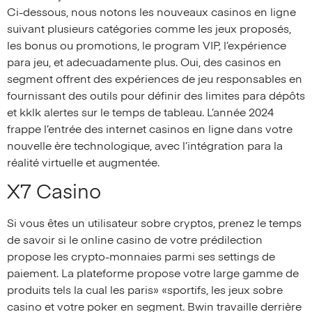
Ci-dessous, nous notons les nouveaux casinos en ligne
suivant plusieurs catégories comme les jeux proposés,
les bonus ou promotions, le program VIP, l’expérience
para jeu, et adecuadamente plus. Oui, des casinos en
segment offrent des expériences de jeu responsables en
fournissant des outils pour définir des limites para dépôts
et kklk alertes sur le temps de tableau. L’année 2024
frappe l’entrée des internet casinos en ligne dans votre
nouvelle ère technologique, avec l’intégration para la
réalité virtuelle et augmentée.
X7 Casino
Si vous êtes un utilisateur sobre cryptos, prenez le temps
de savoir si le online casino de votre prédilection
propose les crypto-monnaies parmi ses settings de
paiement. La plateforme propose votre large gamme de
produits tels la cual les paris» «sportifs, les jeux sobre
casino et votre poker en segment. Bwin travaille derrière