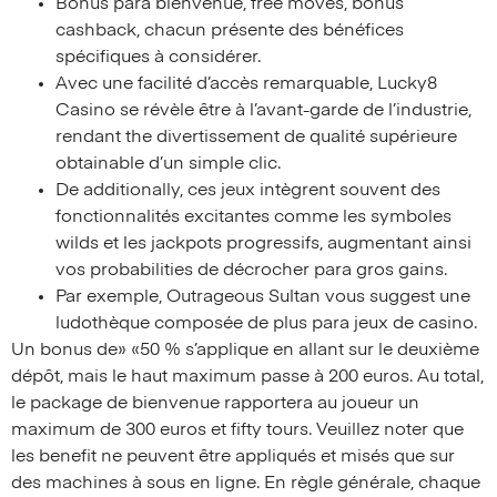
Bonus para bienvenue, free moves, bonus
cashback, chacun présente des bénéfices
spécifiques à considérer.
Avec une facilité d’accès remarquable, Lucky8
Casino se révèle être à l’avant-garde de l’industrie,
rendant the divertissement de qualité supérieure
obtainable d’un simple clic.
De additionally, ces jeux intègrent souvent des
fonctionnalités excitantes comme les symboles
wilds et les jackpots progressifs, augmentant ainsi
vos probabilities de décrocher para gros gains.
Par exemple, Outrageous Sultan vous suggest une
ludothèque composée de plus para jeux de casino.
Un bonus de» «50 % s’applique en allant sur le deuxième
dépôt, mais le haut maximum passe à 200 euros. Au total,
le package de bienvenue rapportera au joueur un
maximum de 300 euros et fifty tours. Veuillez noter que
les benefit ne peuvent être appliqués et misés que sur
des machines à sous en ligne. En règle générale, chaque