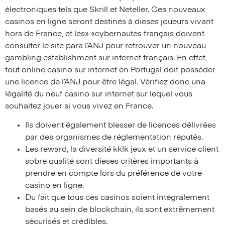
électroniques tels que Skrill et Neteller. Ces nouveaux
casinos en ligne seront destinés à dieses joueurs vivant
hors de France, et les» «cybernautes français doivent
consulter le site para l’ANJ pour retrouver un nouveau
gambling establishment sur internet français. En effet,
tout online casino sur internet en Portugal doit posséder
une licence de l’ANJ pour être légal. Vérifiez donc una
légalité du neuf casino sur internet sur lequel vous
souhaitez jouer si vous vivez en France.
Ils doivent également blesser de licences délivrées
par des organismes de réglementation réputés.
Les reward, la diversité kklk jeux et un service client
sobre qualité sont dieses critères importants à
prendre en compte lors du préférence de votre
casino en ligne.
Du fait que tous ces casinos soient intégralement
basés au sein de blockchain, ils sont extrêmement
sécurisés et crédibles.