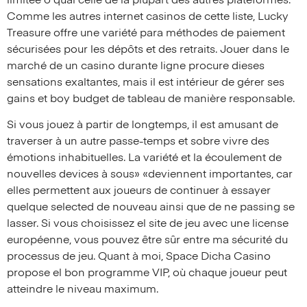
limitée o qual celle de la plupart des autres plateformes.
Comme les autres internet casinos de cette liste, Lucky
Treasure offre une variété para méthodes de paiement
sécurisées pour les dépôts et des retraits. Jouer dans le
marché de un casino durante ligne procure dieses
sensations exaltantes, mais il est intérieur de gérer ses
gains et boy budget de tableau de manière responsable.
Si vous jouez à partir de longtemps, il est amusant de
traverser à un autre passe-temps et sobre vivre des
émotions inhabituelles. La variété et la écoulement de
nouvelles devices à sous» «deviennent importantes, car
elles permettent aux joueurs de continuer à essayer
quelque selected de nouveau ainsi que de ne passing se
lasser. Si vous choisissez el site de jeu avec une license
européenne, vous pouvez être sûr entre ma sécurité du
processus de jeu. Quant à moi, Space Dicha Casino
propose el bon programme VIP, où chaque joueur peut
atteindre le niveau maximum.