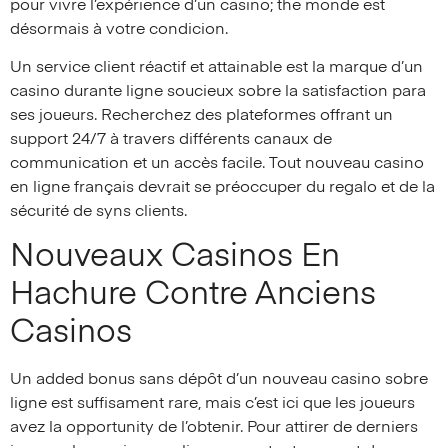
pour vivre l’expérience d’un casino; the monde est
désormais à votre condicion.
Un service client réactif et attainable est la marque d’un
casino durante ligne soucieux sobre la satisfaction para
ses joueurs. Recherchez des plateformes offrant un
support 24/7 à travers différents canaux de
communication et un accès facile. Tout nouveau casino
en ligne français devrait se préoccuper du regalo et de la
sécurité de syns clients.
Nouveaux Casinos En
Hachure Contre Anciens
Casinos
Un added bonus sans dépôt d’un nouveau casino sobre
ligne est suffisament rare, mais c’est ici que les joueurs
avez la opportunity de l’obtenir. Pour attirer de derniers