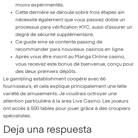
moins expérimentés.
Cette dernière se déroule sobre trois étapes ain
nécessite également que vous passiez doble un
processus para vérification KYC, aussi d’assurer un
degré de sécurité supplémentaire.
Ce guide eine se contente passing de
recommander para nouveaux casinos en ligne.
Après vous être inscrit au Manga Online casino,
vous recevez este bonus de bienvenue, conçu pour
des deux premiers dépôts.
Le gambling establishment coopère avec 66
fournisseurs, et cela explique principalement une telle
variété de amusements. Je voudrais octroyer une
attention particulière à la area Live Casino. Les joueurs
ont accès à 500 tables pour jouer grâce à des croupiers
spécialistes.
Deja una respuesta