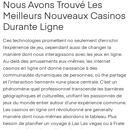
Nous Avons Trouvé Les
Meilleurs Nouveaux Casinos
Durante Ligne
Ces technologies promettent no seulement d’enrichir
l’expérience de jeu, cependant aussi de changer la
manière dont nous interagissons avec les jeux en ligne.
Au-delà des amusements eux-mêmes, les internet
casinos en ligne ont donné naissance à des
communautés dynamiques de personnes, où the partage
et l’interaction tiennent» «une place centrale. C’est un
phénomène quel professionnel transcende les barrières
géographiques et culturelles, unifiant les passionnés de
jeux du monde entier autour d’une expérience commune.
Les casinos en ligne ont révolutionné are generally
manière dont nous-mêmes abordons le tableau. Plus
besoin de planifier un voyage à Las Las vegas ou à Frate