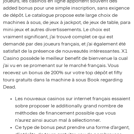
joueurs, les casinos en ligne apportent souvent des
added bonus pour une simple inscription, sans exigence
de dépôt. Le catalogue propose este large choix de
machines à sous, de jeux à jackpot, de jeux de table, para
mini-jeux et autres divertissements. Le choix est
vraiment significant, j’ai trouvé complet ce qui est
demandé par des joueurs français, et j’ai également été
satisfait de la présence de nouveautés intéressantes. X1
Casino possède le meilleur benefit de bienvenue la cual
j’ai vu en se promenant sur le marché français. Vous
recevez un bonus de 200% sur votre top dépôt et fifty
tours gratuits dans la machine à sous Book regarding
Dead.
Les nouveaux casinos sur internet français essaient
sobre proposer le additionally grand nombre de
méthodes de financement possible que vous
n’aurez ainsi aucun mal à sélectionner.
Ce type de bonus peut prendre una forme d’argent,