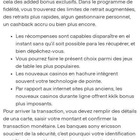
cela des added bonus exclusifs. Dans le programme de
fidélité, vous trouverez des limites de retrait augmentées,
des retraits plus rapides, algun gestionnaire personnel,
un cashback accru ou bien plus encore.
Les récompenses sont capables disparaître en el
instant sans qu’il soit possible para les récupérer, et
bien dépêchez-vous.
Vous pourrez faire le présent choix parmi des jeux
de table les plus populaires.
Les nouveaux casinos en hachure intègrent
souvent votre technologie de pointe.
Par rapport aux internet sites plus anciens, les
nouveaux casinos durante ligne offrent kklk bonus
plus imposants.
Pour arriver la transaction, vous devez remplir des détails
de una carte, saisir votre montant et confirmer la
transaction monétaire. Les banques sony ericsson
soucient de la sécurité, c’est pourquoi votre identification