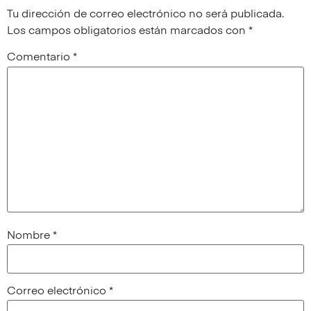
Tu dirección de correo electrónico no será publicada.
Los campos obligatorios están marcados con
*
Comentario
*
Nombre
*
Correo electrónico
*