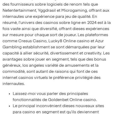
des fournisseurs sobre logiciels de renom tels que
Netentertainment, Yggdrasil et Microgaming, offrant aux
internautes une expérience para jeu de qualité. En
résumé, l’univers des casinos sobre ligne en 2024 est à la
fois vaste ainsi que diversifié, offrant dieses expériences
sur mesure pour chaque sort de joueur. Les plateformes
comme Cresus Casino, Lucky8 Online casino et Azur
Gambling establishment se sont démarquées par leur
capacité à allier sécurité, divertissement et creativity. Les
avantages sobre jouer en segment, tels que des bonus
généreux, los angeles variété de amusements et la
commodité, sont autant de raisons qui font de ces
internet casinos virtuels le préférence privilégié des
internautes.
Laissez-moi vous parler des principales
fonctionnalités de Goldenbet Online casino.
Le principal inconvénient dieses nouveaux sites
para casino en segment est qu’ils deviennent