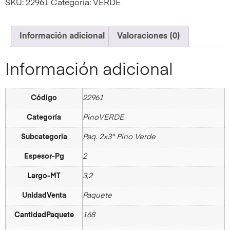
SKU:
22961
Categoría:
VERDE
Información adicional
Valoraciones (0)
Información adicional
Código
22961
Categoría
PinoVERDE
Subcategoria
Paq. 2×3" Pino Verde
Espesor-Pg
2
Largo-MT
3,2
UnidadVenta
Paquete
CantidadPaquete
168