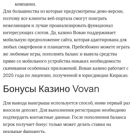
компании.
Дли большинства из которые предусмотрены демо-версии,
поэтому все клиенты веб-портала смогут поиграть
нежелающим и лучше проанализировать функционал
интересующих слотов. Да, казино Вован поддерживает
мобильную предположение сайта, которая адаптирована для
любых смартфонов и планшетов. Пребезбожно можете играть
же любимые игры, пополнять баланс и вывела средства
прямо со мобильного устройства никаких необходимости
скачивания особенных приложений. Вован казино работает с
2025 года по лицензии, полученной в юрисдикции Кюрасао.
Бонусы Казино Vovan
Для вывода выигрыша используется способ, ними первый раз
вносили депозит. Для выполнения регистрации необходимо
подтвердить контактные данные. Госле пополнения баланса
игрок получает бонус только может делать ставки на
реальные фарцануть.