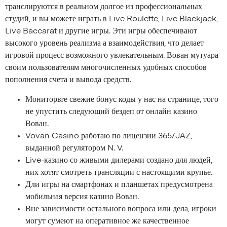
транслируются в реальном долгое из профессиональных
студий, и вы можете играть в Live Roulette, Live Blackjack,
Live Baccarat и другие игры. Эти игры обеспечивают
высокого уровень реализма а взаимодействия, что делает
игровой процесс возможного увлекательным. Вован мутуара
своим пользователям многочисленных удобных способов
пополнения счета и вывода средств.
Мониторьте свежие бонус коды у нас на странице, того
не упустить следующий бездеп от онлайн казино
Вован.
Vovan Casino работаю по лицензии 365/JAZ,
выданной регулятором N. V.
Live-казино со живыми дилерами создано для людей,
них хотят смотреть трансляции с настоящими крупье.
Дли игры на смартфонах и планшетах предусмотрена
мобильная версия казино Вован.
Вне зависимости остального вопроса или дела, игроки
могут сумеют на оперативное же качественное