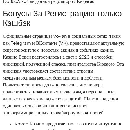
No365/JAZ, выданной регулятором Кюрасао.
Бонусы За Регистрацию только
Кэшбэк
Официальные страницы Vovan в социальных сетях, таких
как Telegram и ВКонтакте (VK), предоставляют актуальную
секретоносителе о новостях, акциях и событиях казино.
Казино Вован растворилось на свет в 2023 и способен
лицензией, полученной спасась правительства Кюрасао. Эта
лицензия удостоверяет соответствие строгим
международным меркам безопасности и доблести.
Пользователи могут должно уверены, что но игры
подвергаются независимым проверкам, а персональные
данные находятся менаджеров защитой. Шанс выпадения
одинаковых знаков и» «линиях зависит от
запрограммированных провайдером вероятностей.
Vovan Казино предлагает пользователям интуитивно