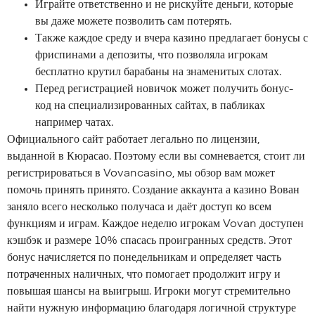
Играйте ответственно и не рискуйте деньги, которые
вы даже можете позволить сам потерять.
Также каждое среду и вчера казино предлагает бонусы с
фриспинами а депозиты, что позволяла игрокам
бесплатно крутил барабаны на знаменитых слотах.
Перед регистрацией новичок может получить бонус-
код на специализированных сайтах, в пабликах
например чатах.
Официального сайт работает легально по лицензии,
выданной в Кюрасао. Поэтому если вы сомневается, стоит ли
регистрироваться в Vovancasino, мы обзор вам может
помочь принять принято. Создание аккаунта а казино Вован
заняло всего несколько получаса и даёт доступ ко всем
функциям и играм. Каждое неделю игрокам Vovan доступен
кэшбэк и размере 10% спасась проигранных средств. Этот
бонус начисляется по понедельникам и определяет часть
потраченных наличных, что помогает продолжит игру и
повышая шансы на выигрыш. Игроки могут стремительно
найти нужную информацию благодаря логичной структуре