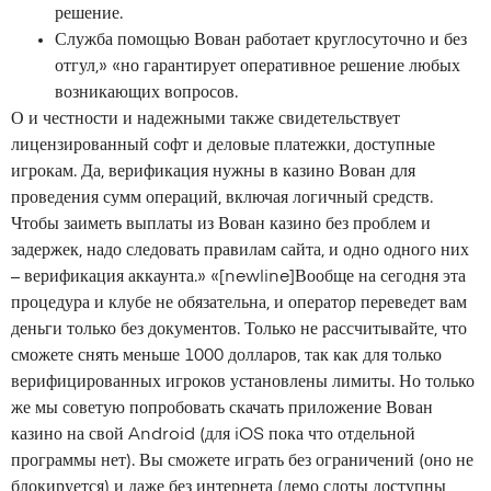
решение.
Служба помощью Вован работает круглосуточно и без
отгул,» «но гарантирует оперативное решение любых
возникающих вопросов.
О и честности и надежными также свидетельствует
лицензированный софт и деловые платежки, доступные
игрокам. Да, верификация нужны в казино Вован для
проведения сумм операций, включая логичный средств.
Чтобы заиметь выплаты из Вован казино без проблем и
задержек, надо следовать правилам сайта, и одно одного них
– верификация аккаунта.» «[newline]Вообще на сегодня эта
процедура и клубе не обязательна, и оператор переведет вам
деньги только без документов. Только не рассчитывайте, что
сможете снять меньше 1000 долларов, так как для только
верифицированных игроков установлены лимиты. Но только
же мы советую попробовать скачать приложение Вован
казино на свой Android (для iOS пока что отдельной
программы нет). Вы сможете играть без ограничений (оно не
блокируется) и даже без интернета (демо слоты доступны