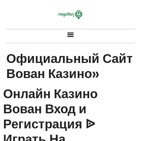
Официальный Сайт
Вован Казино»
Онлайн Казино
Вован Вход и
Регистрация ᐉ
Играть На