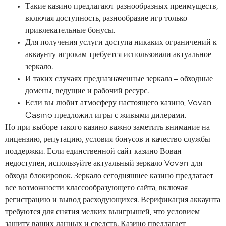
Такие казино предлагают разнообразных преимуществ,
включая доступность, разнообразие игр только
привлекательные бонусы.
Для получения услуги доступа никаких ограничений к
аккаунту игрокам требуется использовали актуальное
зеркало.
И таких случаях предназначенные зеркала – обходные
домены, ведущие и рабочий ресурс.
Если вы любит атмосферу настоящего казино, Vovan
Casino предложил игры с живыми дилерами.
Но при выборе такого казино важно заметить внимание на
лицензию, репутацию, условия бонусов и качество службы
поддержки. Если единственной сайт казино Вован
недоступен, используйте актуальный зеркало Vovan для
обхода блокировок. Зеркало сегодняшнее казино предлагает
все возможности классообразующего сайта, включая
регистрацию и вывод расходующихся. Верификация аккаунта
требуются для снятия мелких выигрышей, что условием
защиту ваших данных и средств. Казино предлагает