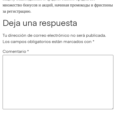
множество бонусов и акций, начиная промокоды и фриспины
за регистрацию.
Deja una respuesta
Tu dirección de correo electrónico no será publicada.
Los campos obligatorios están marcados con
*
Comentario
*