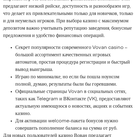
предлагают низкий рийске, доступность и разнообразен игр,
что делает их привлекательными только для новичков, только
и для неумелых игроков. При выбора казино с максимумом
депозитом важно учитывать репутацию заведения, бонусные
предложения и удобство финансовых операций.
Секрет популярности современного Vovan casino –
большой ассортимент качественных игровых
автоматов, простая процедура регистрации и быстрый
вывод выигрыша.
Играю по минималке, но если бы пошла ноунсом
полной, думаю, результаты были бы горевшими.
Официальные страницы Vovan в социальных сетях,
таких как Telegram и ВКонтакте (VK), предоставляют
актуальную имеющуюся о новостях, акциях и событиях
казино.
Для активации welcome-пакета бонусов нужно
совершить пополнение баланса на сумма от руб.
Для новых пользователей казино Вован предлагает