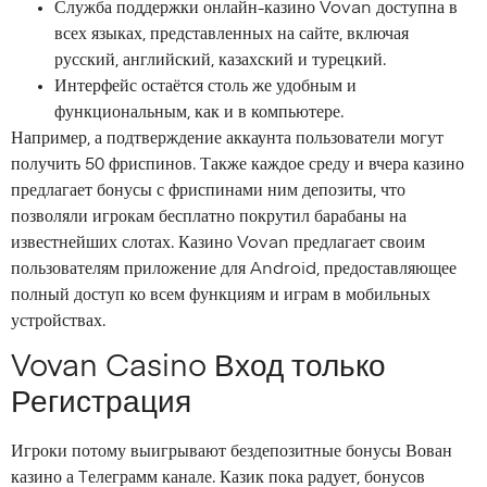
Служба поддержки онлайн-казино Vovan доступна в
всех языках, представленных на сайте, включая
русский, английский, казахский и турецкий.
Интерфейс остаётся столь же удобным и
функциональным, как и в компьютере.
Например, а подтверждение аккаунта пользователи могут
получить 50 фриспинов. Также каждое среду и вчера казино
предлагает бонусы с фриспинами ним депозиты, что
позволяли игрокам бесплатно покрутил барабаны на
известнейших слотах. Казино Vovan предлагает своим
пользователям приложение для Android, предоставляющее
полный доступ ко всем функциям и играм в мобильных
устройствах.
Vovan Casino Вход только
Регистрация
Игроки потому выигрывают бездепозитные бонусы Вован
казино а Tелеграмм канале. Казик пока радует, бонусов