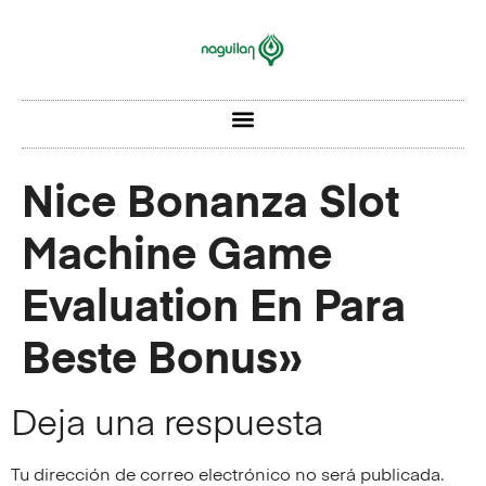
Nice Bonanza Slot
Machine Game
Evaluation En Para
Beste Bonus»
Deja una respuesta
Tu dirección de correo electrónico no será publicada.