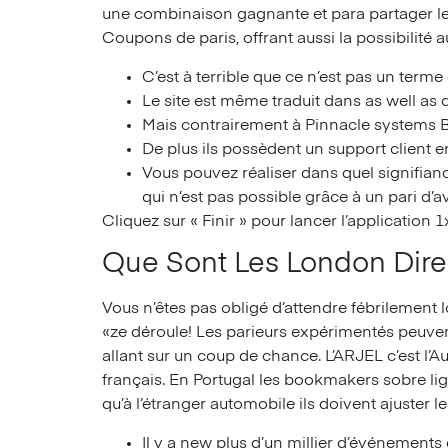
une combinaison gagnante et para partager leu
Coupons de paris, offrant aussi la possibilité
C’est à terrible que ce n’est pas un terme
Le site est même traduit dans as well as
Mais contrairement à Pinnacle systems BE
De plus ils possèdent un support client en
Vous pouvez réaliser dans quel signifiance
qui n’est pas possible grâce à un pari d’
Cliquez sur « Finir » pour lancer l’applicatio
Que Sont Les London Dir
Vous n’êtes pas obligé d’attendre fébrilement l
«ze déroule! Les parieurs expérimentés peuven
allant sur un coup de chance. L’ARJEL c’est l’
français. En Portugal les bookmakers sobre lig
qu’à l’étranger automobile ils doivent ajuster 
Il y a new plus d’un millier d’événement