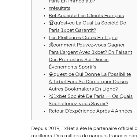
Paris En Immediate?
«résultats
Bet Accepte Les Clients Français
🏆qu’est-ce La Cual La Société De
Paris 1xbet Garantit?
Les Meilleures Cotes En Ligne
💰comment Pouvez-vous Gagner
Para L’argent Avec 1xbet? En Faisant
Des Pronostics Sur Dieses
Événements Sportifs
💎qu’est-ce Qui Donne La Possibilité
À 1xbet Para Se Démarquer Dieses
Autres Bookmakers En Ligne?
🥇1xbet Société De Paris — Os Quais
Souhaiteriez-vous Savoir?
Retour D’expérience Après 4 Années
Depuis 2019, 1xBet a été le partenaire officie
meilleurs. Des milliers de parieurs français 