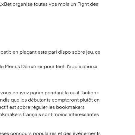
1xBet organise toutes vos mois un Fight des
nostic en plaçant este pari dispo sobre jeu, ce
 le Menus Démarrer pour tech l’application.»
 vous pouvez parier pendant la cual l’action»
andis que les débutants compteront plutôt en
ectif est sobre réguler les bookmakers
bookmakers français sont moins intéressantes
 dieses concours populaires et des événements