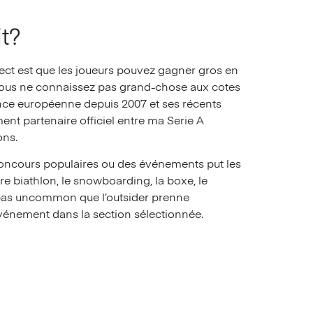
t?
rect est que les joueurs pouvez gagner gros en
 vous ne connaissez pas grand-chose aux cotes
nce européenne depuis 2007 et ses récents
nt partenaire officiel entre ma Serie A
ons.
 concours populaires ou des événements put les
re biathlon, le snowboarding, la boxe, le
st pas uncommon que l’outsider prenne
 événement dans la section sélectionnée.