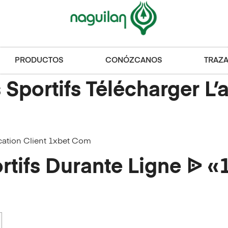
PRODUCTOS
CONÓZCANOS
TRAZA
 Sportifs Télécharger L’
lication Client 1xbet Com
ortifs Durante Ligne ᐉ «