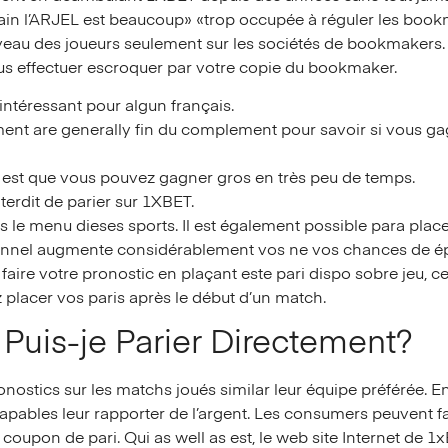
 ain l’ARJEL est beaucoup» «trop occupée à réguler les book
 niveau des joueurs seulement sur les sociétés de bookmakers
ous effectuer escroquer par votre copie du bookmaker.
 intéressant pour algun français.
ement are generally fin du complement pour savoir si vous 
t est que vous pouvez gagner gros en très peu de temps.
terdit de parier sur 1XBET.
 le menu dieses sports. Il est également possible para placer
ionnel augmente considérablement vos ne vos chances de ép
is faire votre pronostic en plaçant este pari dispo sobre jeu, c
 placer vos paris après le début d’un match.
Puis-je Parier Directement?
ronostics sur les matchs joués similar leur équipe préférée.
 capables leur rapporter de l’argent. Les consumers peuvent fa
n coupon de pari. Qui as well as est, le web site Internet de 