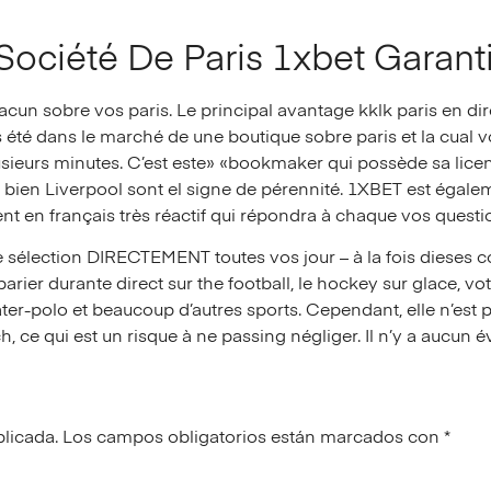
Société De Paris 1xbet Garanti
acun sobre vos paris. Le principal avantage kklk paris en di
s été dans le marché de une boutique sobre paris et la cual
sieurs minutes. C’est este» «bookmaker qui possède sa lice
bien Liverpool sont el signe de pérennité. 1XBET est égaleme
ient en français très réactif qui répondra à chaque vos questi
tre sélection DIRECTEMENT toutes vos jour – à la fois dieses
ier durante direct sur the football, le hockey sur glace, vot
water-polo et beaucoup d’autres sports. Cependant, elle n’e
, ce qui est un risque à ne passing négliger. Il n’y a aucun
blicada.
Los campos obligatorios están marcados con
*