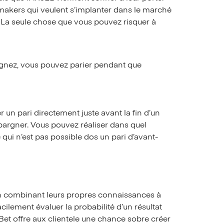
makers qui veulent s’implanter dans le marché
. La seule chose que vous pouvez risquer à
gagnez, vous pouvez parier pendant que
 un pari directement juste avant la fin d’un
argner. Vous pouvez réaliser dans quel
e qui n’est pas possible dos un pari d’avant-
 En combinant leurs propres connaissances à
cilement évaluer la probabilité d’un résultat
1xBet offre aux clientele une chance sobre créer