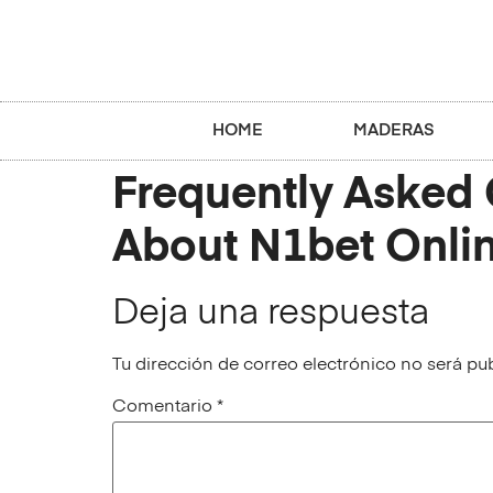
HOME
MADERAS
Frequently Asked
About N1bet Onlin
Deja una respuesta
Tu dirección de correo electrónico no será pu
Comentario
*