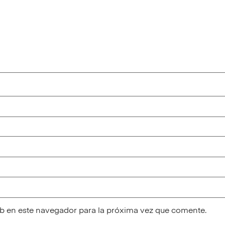
b en este navegador para la próxima vez que comente.