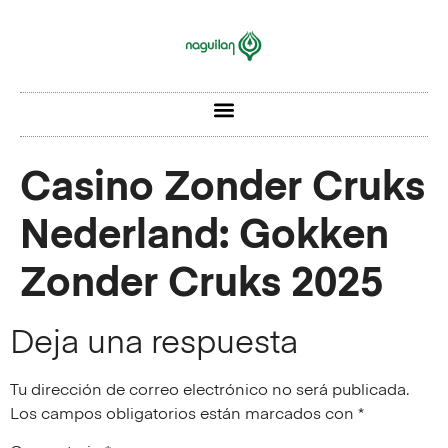
Casino Zonder Cruks
Nederland: Gokken
Zonder Cruks 2025
Deja una respuesta
Tu dirección de correo electrónico no será publicada.
Los campos obligatorios están marcados con
*