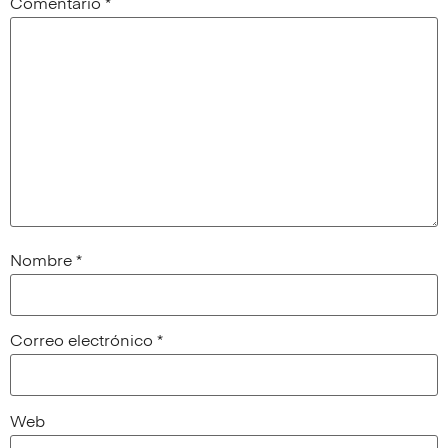
Comentario
*
Nombre
*
Correo electrónico
*
Web