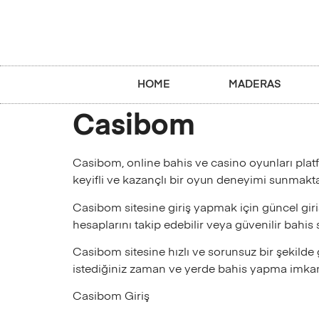
HOME
MADERAS
Casibom
Casibom, online bahis ve casino oyunları plat
keyifli ve kazançlı bir oyun deneyimi sunmakta
Casibom sitesine giriş yapmak için güncel gir
hesaplarını takip edebilir veya güvenilir bahis s
Casibom sitesine hızlı ve sorunsuz bir şekilde 
istediğiniz zaman ve yerde bahis yapma imkanı
Casibom Giriş