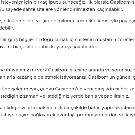
steyenler için birkaç ipucu sunacağız. İlk olarak, Casibom si
u sayede sahte sitelere yönlendirilmekten kaçınılabilir.
çin kullanıcı adı ve şifre bilgilerini kesinlikle kimseyle pay
ebilir.
lir giriş bilgilerini doğrulamak için sitenin müşteri hizmetler
venli bir şekilde bahis keyfini yaşayabilirler.
ine ihtiyacınız mı var? Casibom sitesine anında ve sorunsuz b
anlarla kazanç elde etmek istiyorsanız, Casibom’un güncel gi
ndişelenmeyin, çünkü Casibom’un yeni giriş adresi her zama
istediğiniz zaman ve istediğiniz yerde bahis yapabilirsiniz.
lirliğinizi artırmak ve hızlı bir şekilde bahis yapmak isters
n siteye erişim sağlayarak avantajlı promosyonlardan ve ke