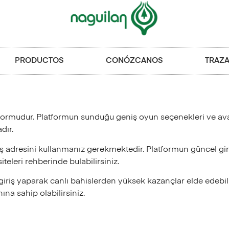
PRODUCTOS
CONÓZCANOS
TRAZA
formudur. Platformun sunduğu geniş oyun seçenekleri ve ava
dır.
iş adresini kullanmanız gerekmektedir. Platformun güncel gi
iteleri rehberinde bulabilirsiniz.
giriş yaparak canlı bahislerden yüksek kazançlar elde edebil
na sahip olabilirsiniz.