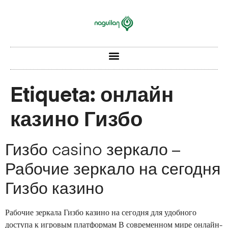
Etiqueta:
онлайн
казино Гизбо
Гизбо casino зеркало –
Рабочие зеркало на сегодня
Гизбо казино
Рабочие зеркала Гизбо казино на сегодня для удобного
доступа к игровым платформам В современном мире онлайн-