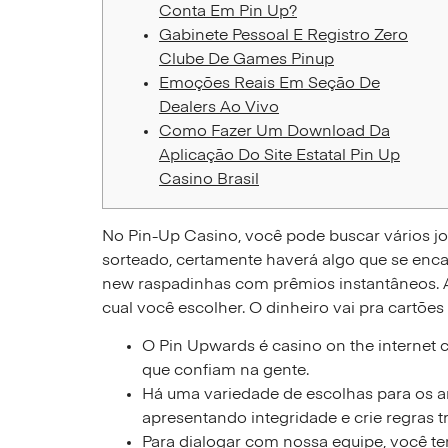
Conta Em Pin Up?
Gabinete Pessoal E Registro Zero
Clube De Games Pinup
Emoções Reais Em Seção De
Dealers Ao Vivo
Como Fazer Um Download Da
Aplicação Do Site Estatal Pin Up
Casino Brasil
No Pin-Up Casino, você pode buscar vários jo
sorteado, certamente haverá algo que se encai
new raspadinhas com prêmios instantâneos. 
cual você escolher. O dinheiro vai pra cartõe
O Pin Upwards é casino on the internet 
que confiam na gente.
Há uma variedade de escolhas para os a
apresentando integridade e crie regras t
Para dialogar com nossa equipe, você tem