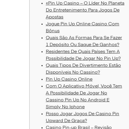
«Pin Up Casino – O Líder No Planeta
Do Entretenimento Para Jogos De
Apostas
Jogue Pin Up Online Casino Com
Bônus
Quais São As Formas Para Se Fazer
1 Depósito Ou Saque De Ganhos?
Residentes De Quais Países Tem A
Possibilidade De Jogar No Pin Up?
Quais Tipos De Divertimento Estão
Disponíveis No Cassino?
Pin Up Casino Online
Com O Aplicativo Móvel, Você Tem
A Possibilidade De Jogar No
Cassino Pin Up No Android E
Simply No Iphone
Posso Jogar Jogos De Casino Pin
Upward De Graça?
Casino Pin-up Brasil – Revisão