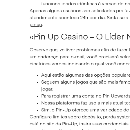
funcionalidades idênticas à versão do n
Apenas alguns usuários são solicitados pra fa
atendimento acontece 24h por dia. Sinta-se 
pinup
.
«Pin Up Casino – O Líder
Observe que, ze tiver problemas afin de fazer 
um endereço para e-mail, você precisará selec
cicatrices verdes indicando o qual você conco
Aqui estão algumas das opções populare
Seguem alguns jogos que são mais famoso
jogar.
Para registrar uma conta no Pin Upwards 
Nossa plataforma faz uso a mais atual te
Sim, o Pin-Up oferece uma variedade de 
Configure limites sobre depósito, perda syste
está no site da Pin-Up, insira suas credenci