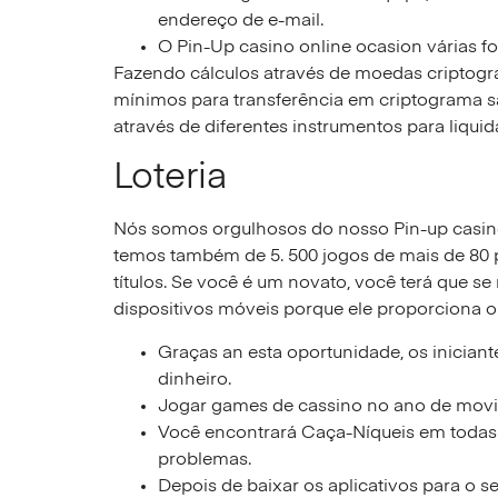
endereço de e-mail.
O Pin-Up casino online ocasion várias 
Fazendo cálculos através de moedas criptográ
mínimos para transferência em criptograma s
através de diferentes instrumentos para liqu
Loteria
Nós somos orgulhosos do nosso Pin-up casino
temos também de 5. 500 jogos de mais de 80 p
títulos. Se você é um novato, você terá que se
dispositivos móveis porque ele proporciona o
Graças an esta oportunidade, os inicia
dinheiro.
Jogar games de cassino no ano de movi
Você encontrará Caça-Níqueis em todas 
problemas.
Depois de baixar os aplicativos para o 