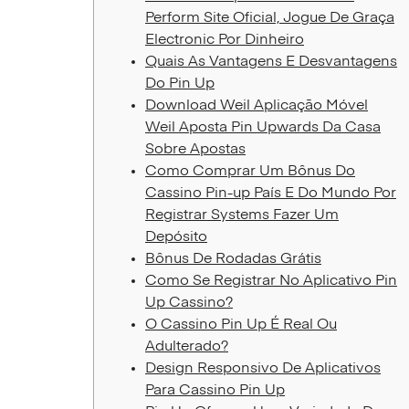
Perform Site Oficial, Jogue De Graça
Electronic Por Dinheiro
Quais As Vantagens E Desvantagens
Do Pin Up
Download Weil Aplicação Móvel
Weil Aposta Pin Upwards Da Casa
Sobre Apostas
Como Comprar Um Bônus Do
Cassino Pin-up País E Do Mundo Por
Registrar Systems Fazer Um
Depósito
Bônus De Rodadas Grátis
Como Se Registrar No Aplicativo Pin
Up Cassino?
O Cassino Pin Up É Real Ou
Adulterado?
Design Responsivo De Aplicativos
Para Cassino Pin Up