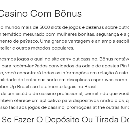
 Casino Com Bônus
do mundo mais de 5000 slots de jogos e dezenas sobre outr
n temático mesurado com mulheres bonitas, segurança e a
mento de pe?asco. Uma grande vantagem é an ampla escolh
Neteller e outros métodos populares.
mesmos jogos o qual no site carry out cassino. Bônus rentáv
 para recém-lan?ados convidados da odaie de apostas Pin 
, você encontrará todas as informações em relação à este s
idade de tentar sua sorte em disciplinas esportivas como fu
er Up Brasil são totalmente legais no Brasil.
de um estúdio de cassino profissional, permitindo que você
ambém oferece um aplicativo para dispositivos Android os, 
sso fácil aos jogos de cassino, promoções at the outras fun
 Se Fazer O Depósito Ou Tirada 