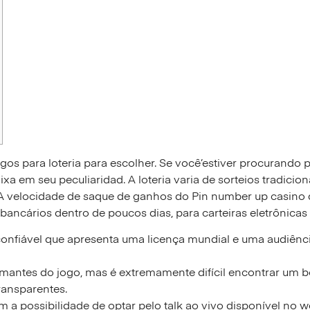
gos para loteria para escolher. Se você’estiver procurand
xa em seu peculiaridad. A loteria varia de sorteios tradicio
A velocidade de saque de ganhos do Pin number up casino
s bancários dentro de poucos dias, para carteiras eletrônica
confiável que apresenta uma licença mundial e uma audiênc
mantes do jogo, mas é extremamente difícil encontrar um b
ransparentes.
 a possibilidade de optar pelo talk ao vivo disponível no we