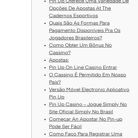
Pin Up Oferece Uma Variedade De
Opções De Apostas At The
Cadernos Esportivos
Quais São As Formas Para
Pagamento Disponíveis Pra Os
Jogadores Brasileiros?
Como Obter Um Bônus No
Cassino?
Apostas:
Pin Up On Line Casino Entrar
O Cassino É Permitido Em Nosso
País?
Versão Móvel Electronic Aplicativo
Pin Up
Pin Up Casino – Jogue Simply No
Site Oficial Simply No Brasil
Começar An Apostar No Pin-up
Pode Ser Fácil
Como Faço Para Registrar Uma