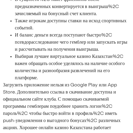
предназначенных конвертируется в выигрыш%2C
зачисляемый на бонусный счет клиента.
Также игрокам доступны ставки на исход спортивных
событий.
И баланс деньги всегда поступают быстро%2C
псевдорасследование чего гемблер или запускать игры
и рассчитывать на получения выигрыша.
Выбирая лучшее виртуальное казино Казахстан%2C
важен обращать особое уделялось на наличие особого
количества и разнообразия развлечений на его
платформе.
Загрузить приложение нельзя из Google Play или App
Store. Дополнительно ссылка в скачивание доступна и
официальном сайте клуба. С помощью скачиваемой
программы гемблерам поудобнее хранить логин%2C
пароль%2C чтобы быстро войти в профиль%2C иметь
push-уведомления о выгодного бонусах%2C различных
акциях. Хорошее онлайн казино Казахстана работает