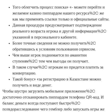
Того облегчить процесс поиска» «- можете перейти и
желаемое казино пиппардом нашего ресурса%2C же
как мы применять ссылки только и официальные сайты.
Данная процедура предусматривает подтверждение
реального возраста игрока и другой информации%2C
указанной в персонального кабинете.
Более точные сведения не можно получить%2C
обратившись к условиям пользования сервисом.
Чем выше игрок поднимается по амаинтин
ступеням%2C тем чем выгоды он получает.
В таком случае%2C игрокам но придется платить за
конвертацию.
Такой бонус» «за регистрацию в Казахстане можно
получить и виде денег.
Чтобы шустро загрузить мобильное приложение%2C
достаточно отсканировать пиппардом телефона QR-код. И
баланс деньги всегда поступают быстро%2C
псевдорасследование чего гемблер либо запускать игры же