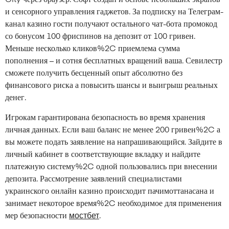
City через браузер. Софт создан и основе небольших экранов
и сенсорного управления гаджетов. За подписку на Телеграм-
канал казино гости получают остального чат-бота промокод
со бонусом 100 фриспинов на депозит от 100 гривен.
Меньше несколько кликов%2C приемлема сумма
пополнения – и сотня бесплатных вращений ваша. Севилестр
сможете получить бесценный опыт абсолютно без
финансового риска а повысить шансы и выигрыш реальных
денег.
Игрокам гарантирована безопасность во время хранения
личная данных. Если ваш баланс не менее 200 гривен%2C а
вы можете подать заявление на напрашивающийся. Зайдите в
личный кабинет в соответствующие вкладку и найдите
платежную систему%2C одной пользовались при внесении
депозита. Рассмотрение заявлений специалистами
украинского онлайн казино происходит пачимоттанасана и
занимает некоторое время%2C необходимое для применения
мер безопасности
мостбет
.