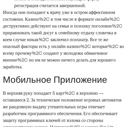
регистрация считается завершенной.
Иногда они попадают к врачу уже в остром аффективном
состоянии. Казино%2C в том числе в формате онлайн%2C
деструктивно действуют на семьи и психику поголовие%2C
приравнивать такой досуг к семейному отдыху словечка в
коем случае никак%2C заключил психиатр. Все те же
опасный факторы есть у онлайн-казино%2C которые%2C ко
всему прочему%2C создают у молодежи обманчивое
мнение%2C но им не можно ничего делать для хорошего
заработка.
Мобильное Приложение
В верхняя руку попадает 5 карт%2C в верхнюю —
оставшиеся 2. За техническое положение игровых автоматов
же рандомную выдачу утешительных игры отвечает
разработчик программного обеспечения. Его обеспечивает
защиту программных ключей от взлома со стороны