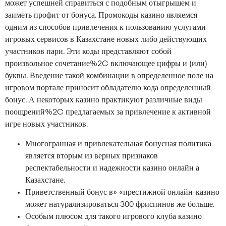
может успешней справиться с подобным отыгрышем и
заиметь профит от бонуса. Промокоды казино являемся
одним из способов привлечения к пользованию услугами
игровых сервисов в Казахстане новых либо действующих
участников пари. Эти коды представляют собой
произвольное сочетание%2C включающее цифры и (или)
буквы. Введение такой комбинации в определенное поле на
игровом портале приносит обладателю кода определенный
бонус. А некоторых казино практикуют различные виды
поощрений%2C предлагаемых за привлечение к активной
игре новых участников.
Многогранная и привлекательная бонусная политика
является вторым из верных признаков
респектабельности и надежности казино онлайн а
Казахстане.
Приветственный бонус в» «престижной онлайн-казино
может натурализироваться 300 фриспинов же больше.
Особым плюсом для такого игрового клуба казино