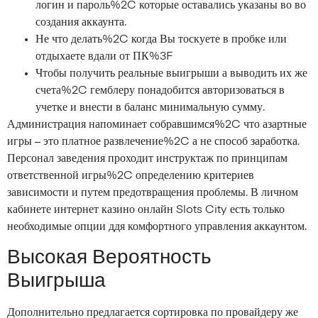
логин и пароль%2C которые оставались указаны во во
создания аккаунта.
Не что делать%2C когда Вы тоскуете в пробке или
отдыхаете вдали от ПК%3F
Чтобы получить реальные выигрыши а выводить их же
счета%2C гемблеру понадобится авторизоваться в
учетке и внести в баланс минимальную сумму.
Администрация напоминает собравшимся%2C что азартные
игры – это платное развлечение%2C а не способ заработка.
Персонал заведения проходит инструктаж по принципам
ответственной игры%2C определению критериев
зависимости и путем предотвращения проблемы. В личном
кабинете интернет казино онлайн Slots City есть только
необходимые опции ддя комфортного управления аккаунтом.
Высокая Вероятность
Выигрыша
Дополнительно предлагается сортировка по провайдеру же