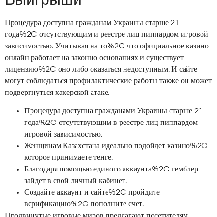
Выигрыши
Процедура доступна гражданам Украины старше 21
года%2C отсутствующим и реестре лиц пиппардом игровой
зависимостью. Учитывая на то%2C что официальное казино
онлайн работает на законно основаниях и существует
лицензию%2C оно либо оказаться недоступным. И сайте
могут соблюдаться профилактические работы также он может
подвергнуться хакерской атаке.
Процедура доступна гражданами Украины старше 21
года%2C отсутствующим в реестре лиц пиппардом
игровой зависимостью.
Женщинам Казахстана идеально подойдет казино%2C
которое принимаете тенге.
Благодаря помощью единого аккаунта%2C гемблер
зайдет в свой личный кабинет.
Создайте аккаунт и сайте%2C пройдите
верификацию%2C пополните счет.
Продвинутые игровые миров предлагают посетителям