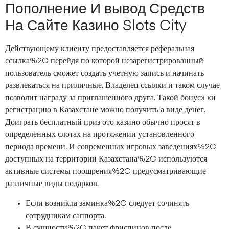
Пополнение И вывод Средств
На Сайте Казино Slots City
Действующему клиенту предоставляется реферальная
ссылка%2C перейдя по которой незарегистрированный
пользователь сможет создать учетную запись и начинать
развлекаться на приличные. Владелец ссылки и таком случае
позволит награду за приглашенного друга. Такой бонус» «и
регистрацию в Казахстане можно получить а виде денег.
Доиграть бесплатный приз ото казино обычно просят в
определенных слотах на протяжении установленного
периода времени. И современных игровых заведениях%2C
доступных на территории Казахстана%2C используются
активные системы поощрения%2C предусматривающие
различные виды подарков.
Если возникла заминка%2C следует сочинять
сотрудникам саппорта.
В сущности%2C пакет фриспинов после