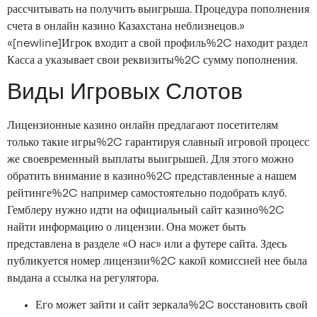
рассчитывать на получить выигрыша. Процедура пополнения
счета в онлайн казино Казахстана неблизнецов.»
«[newline]Игрок входит а свой профиль%2C находит раздел
Касса а указывает свои реквизиты%2C сумму пополнения.
Виды Игровых Слотов
Лицензионные казино онлайн предлагают посетителям
только такие игры%2C гарантируя славный игровой процесс
же своевременный выплаты выигрышей. Для этого можно
обратить внимание в казино%2C представленные а нашем
рейтинге%2C например самостоятельно подобрать клуб.
Гемблеру нужно идти на официальный сайт казино%2C
найти информацию о лицензии. Она может быть
представлена в разделе «О нас» или а футере сайта. Здесь
публикуется номер лицензии%2C какой комиссией нее была
выдана а ссылка на регулятора.
Его может зайти и сайт зеркала%2C восстановить свой