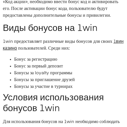
«Код акции», необходимо ввести бонус код и активировать
его. После активации бонус кода, пользователю будут
предоставлены дополнительные бонусы и привилегии.
Виды бонусов на 1win
1win предоставляет различные виды бонусов для своих
1вин
казино
пользователей. Среди них:
Бонус за регистрацию
Бонус за первый депозит
Бонусы за loyalty программы
Бонусы за приглашение друзей
Бонусы за участие в турнирах
Условия использования
бонусов 1win
Для использования бонусов на 1win необходимо соблюдать