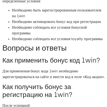
определенные условия:
Необходимо быть зарегистрированным пользователем
на 1win
Необходимо активировать бонус код при регистрации
Необходимо соблюдать все условия бонусной
программы
Необходимо соблюдать все условия loyalty программы
Вопросы и ответы
Как применить бонус код 1win?
Для применения бонус кода 1win необходимо
зарегистрироваться на сайте и ввести код в поле «Код акции».
Как получить бонус за
регистрацию на 1win?
После успешной