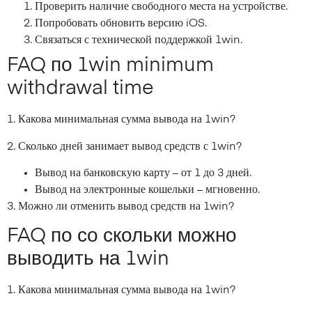
Проверить наличие свободного места на устройстве.
Попробовать обновить версию iOS.
Связаться с технической поддержкой 1win.
FAQ по 1win minimum
withdrawal time
1. Какова минимальная сумма вывода на 1win?
2. Сколько дней занимает вывод средств с 1win?
Вывод на банковскую карту – от 1 до 3 дней.
Вывод на электронные кошельки – мгновенно.
3. Можно ли отменить вывод средств на 1win?
FAQ по со скольки можно
выводить на 1win
1. Какова минимальная сумма вывода на 1win?