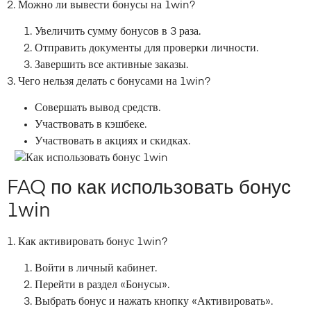
2. Можно ли вывести бонусы на 1win?
Увеличить сумму бонусов в 3 раза.
Отправить документы для проверки личности.
Завершить все активные заказы.
3. Чего нельзя делать с бонусами на 1win?
Совершать вывод средств.
Участвовать в кэшбеке.
Участвовать в акциях и скидках.
FAQ по как использовать бонус
1win
1. Как активировать бонус 1win?
Войти в личный кабинет.
Перейти в раздел «Бонусы».
Выбрать бонус и нажать кнопку «Активировать».