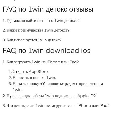
FAQ по 1win детокс отзывы
1. Где можно найти отзывы о 1win детоксе?
2. Какие преимущества 1win детокса?
3. Как используется 1win детокс?
FAQ по 1win download ios
1. Как загрузить 1win на iPhone или iPad?
Открыть App Store.
Написать в поиске 1win.
Нажать кнопку «Установить» рядом с приложением
1win.
2. Нужна ли для работы 1win подписка на Apple ID?
3. Что делать, если 1win не загружается на iPhone или iPad?