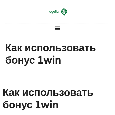
Как использовать
бонус 1win
Как использовать
бонус 1win