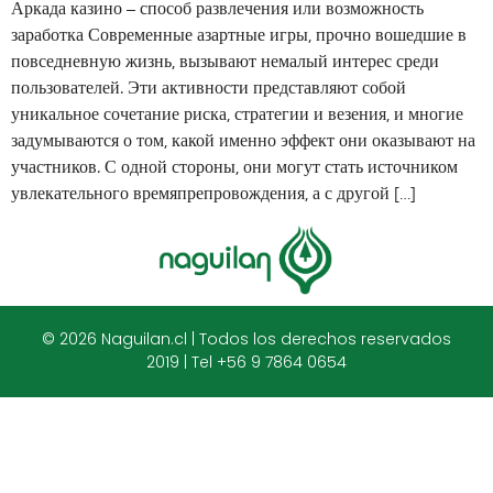
Аркада казино – способ развлечения или возможность
заработка Современные азартные игры, прочно вошедшие в
повседневную жизнь, вызывают немалый интерес среди
пользователей. Эти активности представляют собой
уникальное сочетание риска, стратегии и везения, и многие
задумываются о том, какой именно эффект они оказывают на
участников. С одной стороны, они могут стать источником
увлекательного времяпрепровождения, а с другой […]
© 2026 Naguilan.cl | Todos los derechos reservados
2019 | Tel +56 9 7864 0654