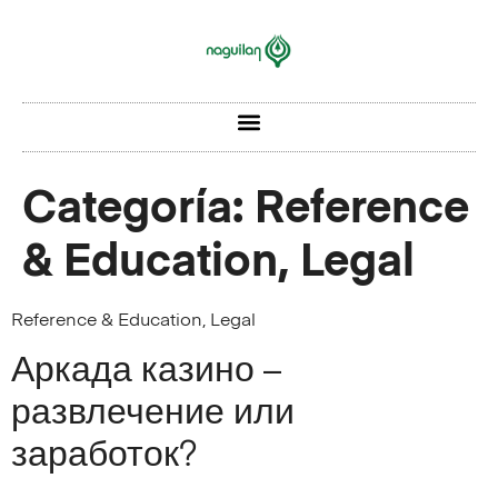
Categoría:
Reference
& Education, Legal
Reference & Education, Legal
Аркада казино –
развлечение или
заработок?